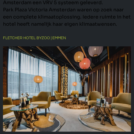
Amsterdam een VRV 5 systeem geleverd.
Park Plaza Victoria Amsterdan waren op zoek naar
een complete klimaatoplossing. Iedere ruimte in het
hotel heeft namelijk haar eigen klimaatwensen.
FLETCHER HOTEL BYZOO | EMMEN