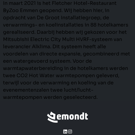
In maart 2021 is het Fletcher Hotel-Restaurant
ByZoo Emmen geopend. Wij hebben hier, in
opdracht van De Groot Installatiegroep, de
verwarmings- en koelinstallaties in 88 hotelkamers
gerealiseerd. Daarbij hebben wij gekozen voor het
Mitsubishi Electric City Multi HVRF-systeem van
leverancier Alklima. Dit systeem heeft alle
voordelen van directe expansie, gecombineerd met
een watergevoerd systeem. Voor de
warmtapwaterbereiding in de hotelkamers werden
twee CO2 Hot Water warmtepompen geleverd,
terwijl voor de verwarming en koeling van de
evenementenzalen twee lucht/lucht-
warmtepompen werden geselecteerd.