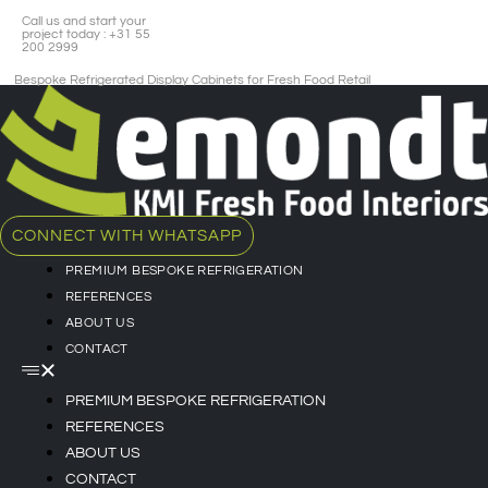
Call us and start your
project today : +31 55
200 2999
Bespoke Refrigerated Display Cabinets for Fresh Food Retail​
CONNECT WITH WHATSAPP
PREMIUM BESPOKE REFRIGERATION
REFERENCES
ABOUT US
CONTACT
PREMIUM BESPOKE REFRIGERATION
REFERENCES
ABOUT US
CONTACT