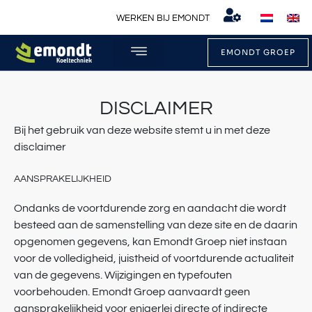
WERKEN BIJ EMONDT
EMONDT GROEP
WAT WIJ DOEN
WERKEN BIJ EMONDT
DISCLAIMER
Bij het gebruik van deze website stemt u in met deze
disclaimer
AANSPRAKELIJKHEID
Ondanks de voortdurende zorg en aandacht die wordt
besteed aan de samenstelling van deze site en de daarin
opgenomen gegevens, kan Emondt Groep niet instaan
voor de volledigheid, juistheid of voortdurende actualiteit
van de gegevens. Wijzigingen en typefouten
voorbehouden. Emondt Groep aanvaardt geen
aansprakelijkheid voor enigerlei directe of indirecte