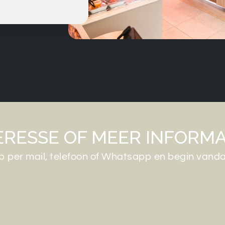
ERESSE OF MEER INFORMA
 per mail, telefoon of Whatsapp en begin vanda