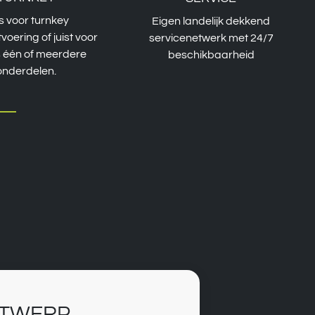
s voor turnkey
Eigen landelijk dekkend
tvoering of juist voor
servicenetwerk met 24/7
s één of meerdere
beschikbaarheid
onderdelen.
NTWERP