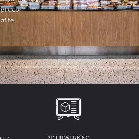
pt door
 af te
3D UITWERKING