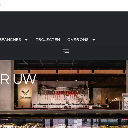
r
BRANCHES
PROJECTEN
OVER ONS
OR UW
N
s met focus op