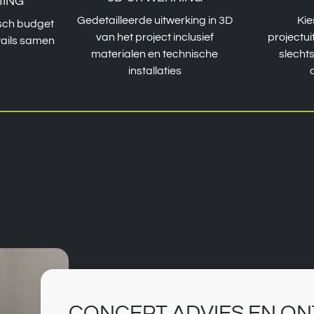
ING
Gedetailleerde uitwerking in 3D
Kie
isch budget
van het project inclusief
projectui
tails samen
materialen en technische
slecht
installaties
CONCEPT ADVIES EN O