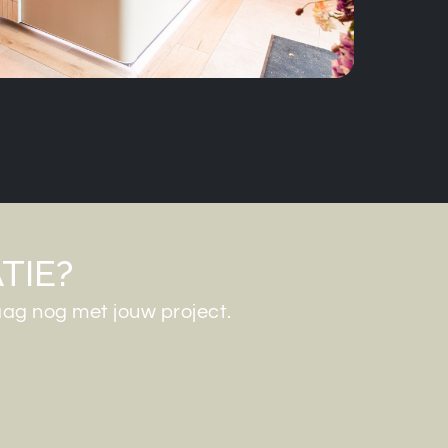
TIE?
ag nog met jouw project.