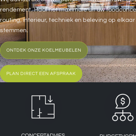
rendement. Haal het maximale uit uw foodconce
routing, interieur, techniek en beleving op elkaar
stemmen.
ONTDEK ONZE KOELMEUBELEN
PLAN DIRECT EEN AFSPRAAK
CONCEPTADVIES