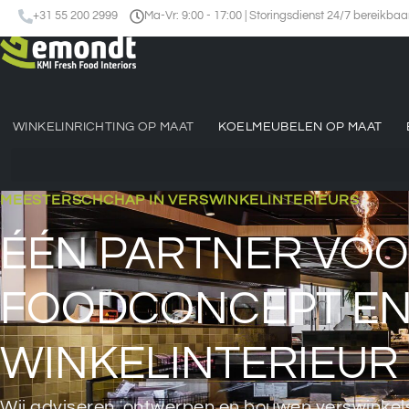
+31 55 200 2999
Ma-Vr: 9:00 - 17:00 | Storingsdienst 24/7 bereikbaa
WINKELINRICHTING OP MAAT
KOELMEUBELEN OP MAAT
MEESTERSCHCHAP IN VERSWINKELINTERIEURS
ÉÉN PARTNER VO
FOODCONCEPT E
WINKELINTERIEUR
Wij adviseren, ontwerpen en bouwen verswinkel