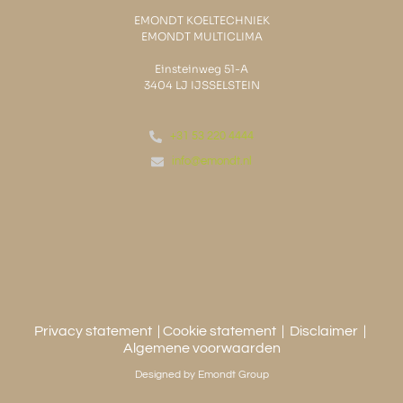
EMONDT KOELTECHNIEK
EMONDT MULTICLIMA
Einsteinweg 51-A
3404 LJ IJSSELSTEIN
+31 53 220 4444
info@emondt.nl
Privacy statement
| Cookie
statement
|
Disclaimer
|
Algemene voorwaarden
Designed by Emondt Group