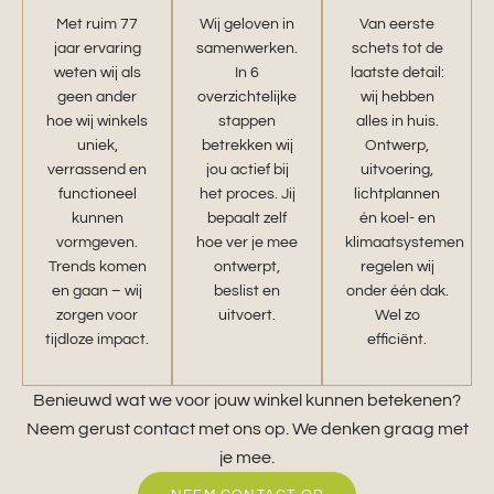
Met ruim 77
Wij geloven in
Van eerste
jaar ervaring
samenwerken.
schets tot de
weten wij als
In 6
laatste detail:
geen ander
overzichtelijke
wij hebben
hoe wij winkels
stappen
alles in huis.
uniek,
betrekken wij
Ontwerp,
verrassend en
jou actief bij
uitvoering,
functioneel
het proces. Jij
lichtplannen
kunnen
bepaalt zelf
én koel- en
vormgeven.
hoe ver je mee
klimaatsystemen
Trends komen
ontwerpt,
regelen wij
en gaan – wij
beslist en
onder één dak.
zorgen voor
uitvoert.
Wel zo
tijdloze impact.
efficiënt.
Benieuwd wat we voor jouw winkel kunnen betekenen?
Neem gerust contact met ons op. We denken graag met
je mee.