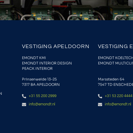
VESTIGING APELDOORN
VESTIGING 
EMONDT KMI
EMONDT KOELTEC
EMONDT INTERIOR DESIGN
EMONDT MULTICL
PEACK INTERIOR
Prinsenweide 13-25
Marssteden 64
7317 BA APELDOORN
7547 TD
ENSCHED
N
+31 55 200 2999
+31 53 220 4444
info@emondt.nl
info@emondt.nl